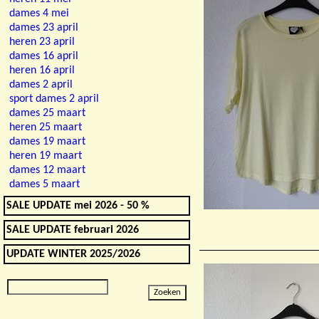
dames 4 mei
dames 23 april
heren 23 april
dames 16 april
heren 16 april
dames 2 april
sport dames 2 april
dames 25 maart
heren 25 maart
dames 19 maart
heren 19 maart
dames 12 maart
dames 5 maart
SALE UPDATE mei 2026 - 50 %
SALE UPDATE februari 2026
UPDATE WINTER 2025/2026